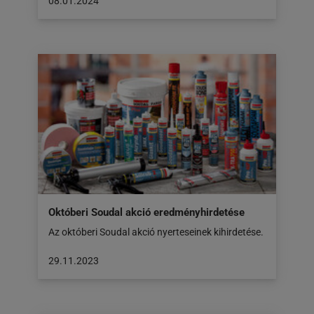
A
08.01.2024
cikk
a
következő
honlapon
jelent
meg:
08.01.2024
Októberi Soudal akció eredményhirdetése
Az októberi Soudal akció nyerteseinek kihirdetése.
A
29.11.2023
cikk
a
következő