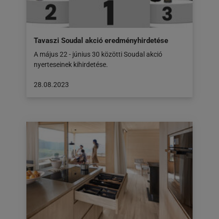
Tavaszi Soudal akció eredményhirdetése
A május 22 - június 30 közötti Soudal akció
nyerteseinek kihirdetése.
A
28.08.2023
cikk
a
következő
honlapon
jelent
meg:
28.08.2023