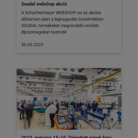
Soudal webshop akció
A Schachermayer WEBSHOP-on az akciós
időtartam alatt a legnagyobb összértékben
SOUDAL termékeket megrendelő vevőink
díjcsomagokat nyernek!
A
30.05.2023
cikk
a
következő
honlapon
jelent
meg:
30.05.2023
2023. március 15-16: Telepített gépek házi