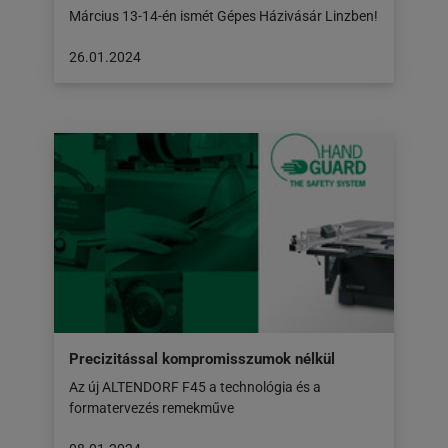
Március 13-14-én ismét Gépes Házivásár Linzben!
A
26.01.2024
cikk
a
következő
honlapon
jelent
meg:
26.01.2024
Precizitással kompromisszumok nélkül
Az új ALTENDORF F45 a technológia és a
formatervezés remekműve