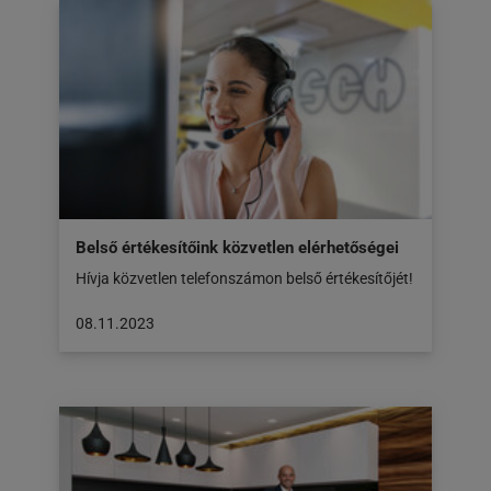
honlapon
jelent
meg:
29.11.2023
Belső értékesítőink közvetlen elérhetőségei
Hívja közvetlen telefonszámon belső értékesítőjét!
A
08.11.2023
cikk
a
következő
honlapon
jelent
meg:
08.11.2023