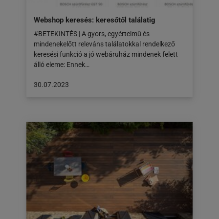
Webshop keresés: keresőtől találatig
#BETEKINTÉS | A gyors, egyértelmű és
mindenekelőtt releváns találatokkal rendelkező
keresési funkció a jó webáruház mindenek felett
álló eleme: Ennek…
A
30.07.2023
cikk
a
következő
honlapon
jelent
meg:
30.07.2023