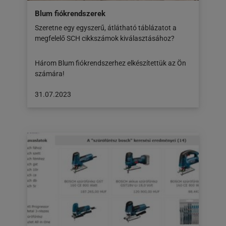
Blum fiókrendszerek
Szeretne egy egyszerű, átlátható táblázatot a
megfelelő SCH cikkszámok kiválasztásához?
Három Blum fiókrendszerhez elkészítettük az Ön
számára!
A
31.07.2023
cikk
a
következő
honlapon
jelent
meg:
31.07.2023