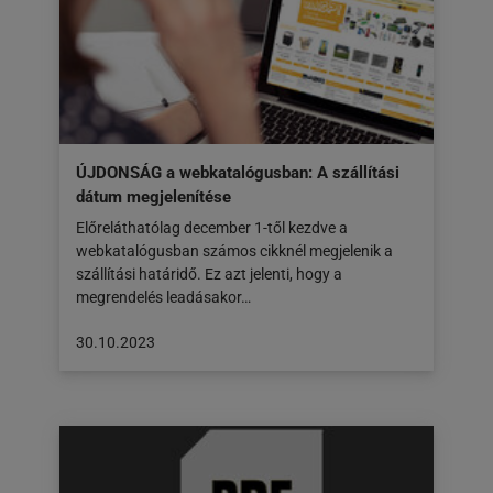
30.10.2023
ÚJDONSÁG a webkatalógusban: A szállítási
dátum megjelenítése
Előreláthatólag december 1-től kezdve a
webkatalógusban számos cikknél megjelenik a
szállítási határidő. Ez azt jelenti, hogy a
megrendelés leadásakor…
A
30.10.2023
cikk
a
következő
honlapon
jelent
meg: