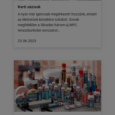
Kerti oázisok
A nyár már igencsak megérkezett hozzánk, emiatt
az életterünk kintebbre tolódott. Ennek
megfelelően a Silvadec három új WPC
teraszburkolat-sorozatot…
A
23.06.2023
cikk
a
következő
honlapon
jelent
meg:
23.06.2023