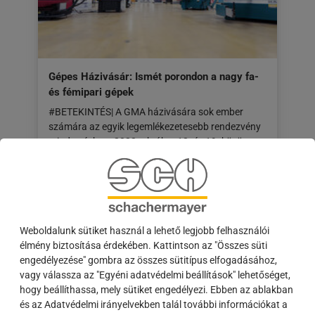
Gépes Házivásár: Ismét porondon a nagy fa-
és fémipari gépek
#BETEKINTÉS| A GMA házivására sok ember
számára az egyik legemlékezetesebb rendezvény
minden évben. 2023. október 18. és 19. között
ismét megnyílik…
A
18.09.2023
cikk
a
következő
Weboldalunk sütiket használ a lehető legjobb felhasználói
honlapon
élmény biztosítása érdekében. Kattintson az "Összes süti
jelent
engedélyezése" gombra az összes sütitípus elfogadásához,
meg:
vagy válassza az "Egyéni adatvédelmi beállítások" lehetőséget,
18.09.2023
hogy beállíthassa, mely sütiket engedélyezi. Ebben az ablakban
és az Adatvédelmi irányelvekben talál további információkat a