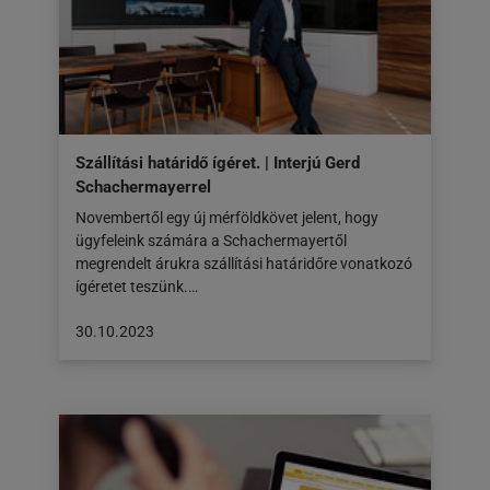
Szállítási határidő ígéret. | Interjú Gerd
Schachermayerrel
Novembertől egy új mérföldkövet jelent, hogy
ügyfeleink számára a Schachermayertől
megrendelt árukra szállítási határidőre vonatkozó
ígéretet teszünk.…
A
30.10.2023
cikk
a
következő
honlapon
jelent
meg: