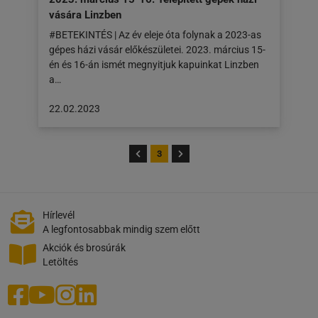
vására Linzben
#BETEKINTÉS | Az év eleje óta folynak a 2023-as
gépes házi vásár előkészületei. 2023. március 15-
én és 16-án ismét megnyitjuk kapuinkat Linzben
a…
A
22.02.2023
cikk
a
következő
3
honlapon
jelent
meg:
22.02.2023
Hírlevél
A legfontosabbak mindig szem előtt
Akciók és brosúrák
Letöltés