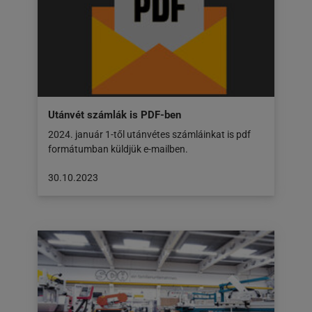
30.10.2023
Utánvét számlák is PDF-ben
2024. január 1-től utánvétes számláinkat is pdf
formátumban küldjük e-mailben.
A
30.10.2023
cikk
a
következő
honlapon
jelent
meg:
30.10.2023