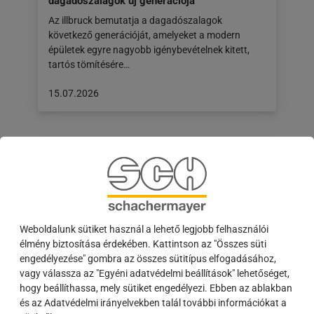
dagadószalagok új generációja
Az illbruck bemutatja a dagadószalagok
következő generációját, amelyeket a modern
épületek egyre nagyobb igénybevételnek kitett,
tartós tömítésére…
A
15.07.2026
cikk
a
következő
honlapon
jelent
meg:
15.07.2026
Weboldalunk sütiket használ a lehető legjobb felhasználói
élmény biztosítása érdekében. Kattintson az "Összes süti
engedélyezése" gombra az összes sütitípus elfogadásához,
vagy válassza az "Egyéni adatvédelmi beállítások" lehetőséget,
hogy beállíthassa, mely sütiket engedélyezi. Ebben az ablakban
és az Adatvédelmi irányelvekben talál további információkat a
Látható biztonság: amikor minden másodperc