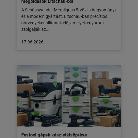
megoldások Litschau-ból
A Schösswender Metallguss ötvözi a hagyományt
és a modern gyártást. Litschau-ban precíziós
öntvényeket állítanak elő, amelyek egyaránt
szolgálják az…
A
17.06.2026
cikk
a
következő
honlapon
jelent
meg:
17.06.2026
Festool gépek készletkisöprése