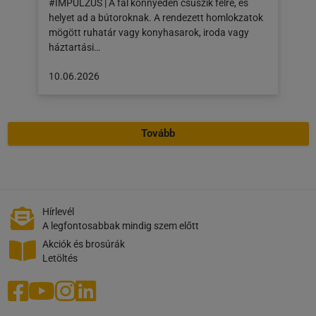
#IMPULZUS | A fal könnyedén csúszik félre, és
helyet ad a bútoroknak. A rendezett homlokzatok
mögött ruhatár vagy konyhasarok, iroda vagy
háztartási…
A
10.06.2026
cikk
a
következő
Tovább
honlapon
jelent
meg:
10.06.2026
Hírlevél
A legfontosabbak mindig szem előtt
Akciók és brosúrák
Letöltés