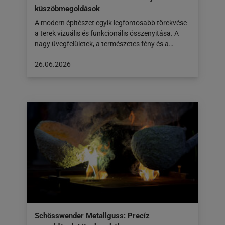
küszöbmegoldások
A modern építészet egyik legfontosabb törekvése
a terek vizuális és funkcionális összenyitása. A
nagy üvegfelületek, a természetes fény és a…
A
26.06.2026
cikk
a
következő
honlapon
jelent
meg:
26.06.2026
Schösswender Metallguss: Precíz