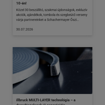
10-én!
Közel 30 beszállító, szakmai újdonságok, exkluzív
akciók, ajándékok, tombola és szegbeütő verseny
várja partnereinket a Schachermayer Őszi…
A
30.07.2026
cikk
a
következő
honlapon
jelent
meg:
30.07.2026
illbruck MULTI-LAYER technológia – a