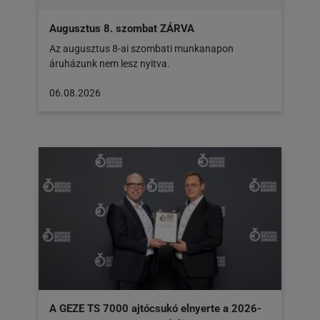
Augusztus 8. szombat ZÁRVA
Az augusztus 8-ai szombati munkanapon
áruházunk nem lesz nyitva.
A
06.08.2026
cikk
a
következő
honlapon
jelent
meg:
06.08.2026
A GEZE TS 7000 ajtócsukó elnyerte a 2026-