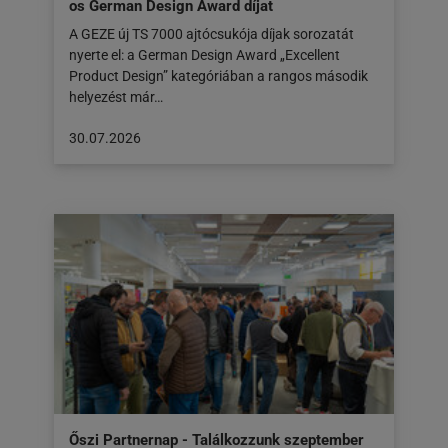
os German Design Award díjat
A GEZE új TS 7000 ajtócsukója díjak sorozatát
nyerte el: a German Design Award „Excellent
Product Design” kategóriában a rangos második
helyezést már…
A
30.07.2026
cikk
a
következő
honlapon
jelent
meg:
30.07.2026
Őszi Partnernap - Találkozzunk szeptember