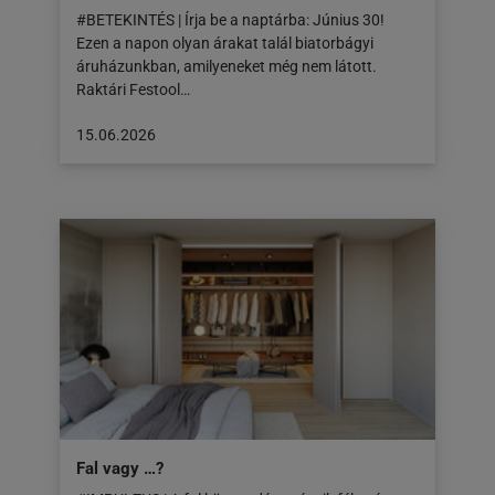
#BETEKINTÉS | Írja be a naptárba: Június 30!
Ezen a napon olyan árakat talál biatorbágyi
áruházunkban, amilyeneket még nem látott.
Raktári Festool…
A
15.06.2026
cikk
a
következő
honlapon
jelent
meg:
15.06.2026
Fal vagy …?