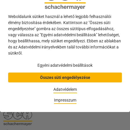
Weboldalunk sütiket használ a lehető legjobb felhasználói
élmény biztosítása érdekében. Kattintson az "Összes süti
engedélyezése" gombra az összes sütitípus elfogadásához,
A 400-as vagy a 200-
ÚJDONSÁG a webkatalógusban: A
vagy válassza az "Egyéni adatvédelmi beállítások" lehetőséget,
as sorozatú sütő?
szállítási dátum megjelenítése
hogy beállíthassa, mely sütiket engedélyezi. Ebben az ablakban
és az Adatvédelmi irányelvekben talál további információkat a
sütikről.
Hírlevél
Egyéni adatvédelmi beállítások
A legfontosabbak mindig szem előtt
Akciók és brosúrák
Összes süti engedélyezése
Letöltés
Adatvédelem
Impresszum