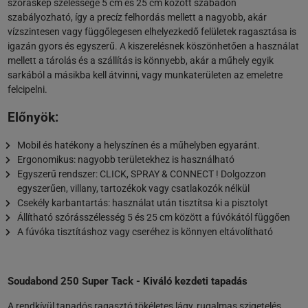
szóráskép szélessége 5 cm és 25 cm között szabadon
szabályozható, így a precíz felhordás mellett a nagyobb, akár
vízszintesen vagy függőlegesen elhelyezkedő felületek ragasztása is
igazán gyors és egyszerű. A kiszerelésnek köszönhetően a használat
mellett a tárolás és a szállítás is könnyebb, akár a műhely egyik
sarkából a másikba kell átvinni, vagy munkaterületen az emeletre
felcipelni.
Előnyök:
Mobil és hatékony a helyszínen és a műhelyben egyaránt.
Ergonomikus: nagyobb területekhez is használható
Egyszerű rendszer: CLICK, SPRAY & CONNECT ! Dolgozzon
egyszerűen, villany, tartozékok vagy csatlakozók nélkül
Csekély karbantartás: használat után tisztítsa ki a pisztolyt
Állítható szórásszélesség 5 és 25 cm között a fúvókától függően
A fúvóka tisztításhoz vagy cseréhez is könnyen eltávolítható
Soudabond 250 Super Tack - Kiváló kezdeti tapadás
A rendkívül tapadós ragasztó tökéletes lágy, rugalmas szigetelés,