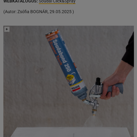
WEBKATALÓGUS:
Soudal Click&Spray
(
Autor:
Zsófia BOGNÁR
,
29.05.2025
)