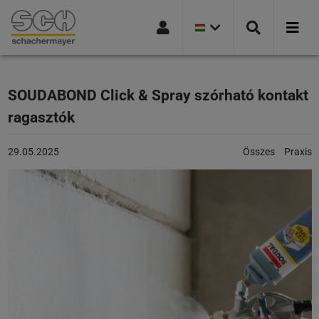
JELENLEGI
Ugrás a navigációra
Ugrás a keresőoldalra
Ugrás a főtartalomra
Ugrás a lábléchez
ORSZÁGVÁLTOZAT
MAGYARORSZÁG
SOUDABOND Click & Spray szórható kontakt
ragasztók
A
Kategóriák:
29.05.2025
Összes
Praxis
cikk
a
következő
honlapon
jelent
meg:
29.05.2025