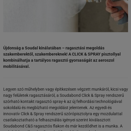
Újdonság a Soudal kínálatában – ragasztási megoldás
szakemberektől, szakembereknek! A CLICK & SPRAY pisztollyal
kombinálhatja a tartályos ragasztó gyorsaságát az aeroszol
mobilitásával.
Legyen szó műhelyben vagy építkezésen végzett munkáról, kicsi vagy
nagy felületek ragasztásáról, a Soudabond Click & Spray rendszerű
szórható kontakt ragasztó spray-k az új felhordási technológiával
sokoldalú és megbízható megoldást jelentenek. Az egyedi és
innovatív Click & Spray rendszerű szórópisztolyra egy mozdulattal
csatlakoztatható a felhasználás igényei szerint kiválasztott
Soudabond C&S ragasztós flakon és már kezdődhet is a munka. A