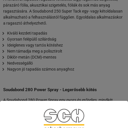
párazáró fólia, akusztikai szigetelés, fóliák és sok más anyag
ragasztására. A Soudabond 250 Super Tack egy- vagy kétoldalasan
alkalmazható a felhasználástól függően. Egyoldalas alkalmazáskor
a ragasztó áthelyezhető.
Kiváló kezdeti tapadás
Gyorsan felépülő szilárdság
Ideiglenes vagy tartós kötéshez
Nem támadja meg a polisztirolt
Diklór-metán (DCM)-mentes
Nedvességálló
Nagyon jó tapadás számos anyaghoz
Soudabond 280 Power Spray - Legerősebb kötés
A Soudabond 280 Power Spray egy gyors és erőteljes, mindkét
felületre felhordandó kontaktragasztó. A rövid kipárolgási idő, a
gyorsan felépülő kötőerő és a kimagasló végső ragasztóerő teszi
minden körülmények között megbízható partnerré ezt a ragasztót. A
Power Spray különösen alkalmas a leggyakoribb szerelési anyagok