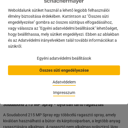
ragasztására mind az építőiparban, mind a járműiparban, mint
például fém, acél, beton, fa, laminált, műanyagok, kerámiák és más
Weboldalunk sütiket használ a lehető legjobb felhasználói
felületek esetén. Nem ajánlott egyenetlen felületekre. A ragasztó
élmény biztosítása érdekében. Kattintson az "Összes süti
megőrzi tapadó erejét még feszültség alatt is, és olyan anyagokhoz is
engedélyezése" gombra az összes sütitípus elfogadásához,
alkalmas, amelyeket azonnal rögzíteni, terhelni vagy továbbmunkálni
vagy válassza az "Egyéni adatvédelmi beállítások" lehetőséget,
kell.
hogy beállíthassa, mely sütiket engedélyezi. Ebben az ablakban
és az Adatvédelmi irányelvekben talál további információkat a
Univerzális használat
sütikről.
Gyorsan felépülő szilárdság
Felhasználóbarát
Egyéni adatvédelmi beállítások
Diklór-metán (DCM) mentes
Nem támadja meg a polisztirolt
Összes süti engedélyezése
Gyors száradási folyamat
Gyors kézzel való szoros kötés
Adatvédelem
Jó tapadás számos anyaghoz
Impresszum
Soudabond 215 MP Spray - Gyorsan tartó ragasztás
A Soudabond 215 MP Spray egy többcélú ragasztó spray, amely
kiválóan használható a bútor- és kárpitosiparban, a legtöbb anyag
ragasztására alkalmas. A ragasztó nem alkalmas polisztirol, lágy