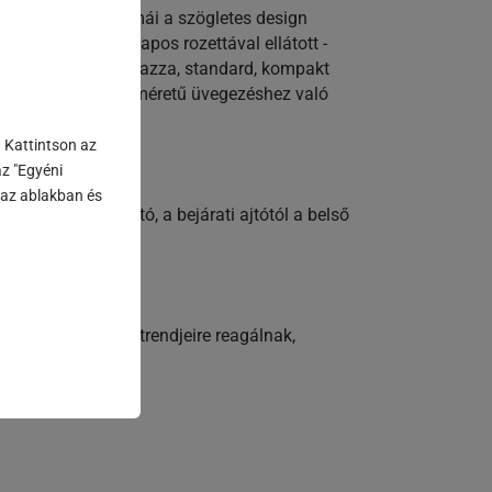
orozat markáns formái a szögletes design
lincsek mellett a lapos rozettával ellátott -
észleteket is tartalmazza, standard, kompakt
 mostantól egy nagyméretű üvegezéshez való
. Kattintson az
z "Egyéni
n az ablakban és
orma használható, a bejárati ajtótól a belső
pítészet aktuális trendjeire reagálnak,