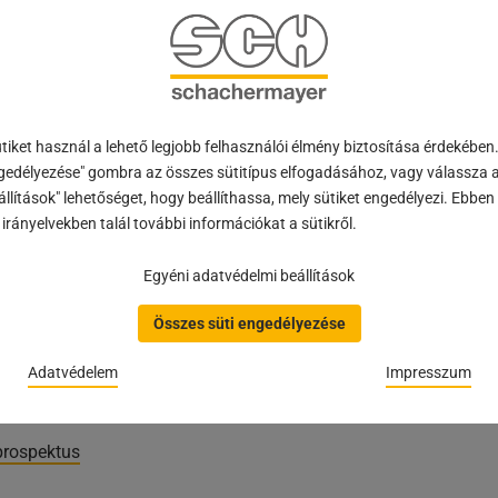
ndelkeznek a SecuForte® innovatív technológiájával. Az Austin s
lineáris kialakítás jellemzi, és a SecuForte® -val ellátott ablakki
tott - ablakkilincseket, valamint a beltéri ajtókhoz való kilincsk
jtószerelvényekhez készült, közel síkban elhelyezett fogantyú
iket használ a lehető legjobb felhasználói élmény biztosítása érdekében
gedélyezése" gombra az összes sütitípus elfogadásához, vagy válassza a
llítások" lehetőséget, hogy beállíthassa, mely sütiket engedélyezi. Ebbe
ató. Ennek következtében az egész épületben ugyanaz a kilincsf
irányelvekben talál további információkat a sütikről.
Egyéni adatvédelmi beállítások
Összes süti engedélyezése
 és hangulatát a kifejező kivitelek sora teszi teljessé: A belsőé
Adatvédelem
Impresszum
prospektus