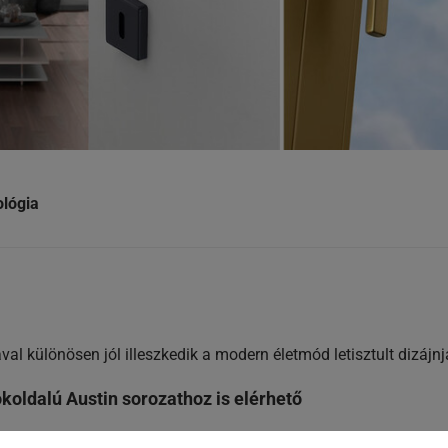
ológia
ával különösen jól illeszkedik a modern életmód letisztult dizájn
koldalú Austin sorozathoz is elérhető
édelem terén, mostantól egy újabb vonzó sorozathoz is elérhe