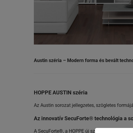
Austin széria – Modern forma és bevált techn
HOPPE AUSTIN széria
Az Austin sorozat jellegzetes, szögletes formáj
Az innovatív SecuForte® technológia a so
A SecuForte®, a HOPPE új szabványa a betörésv