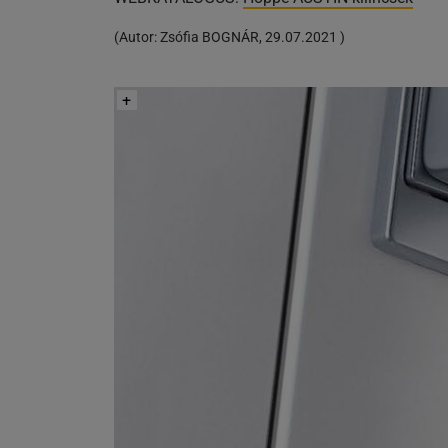
(
Autor:
Zsófia BOGNÁR
,
29.07.2021
)