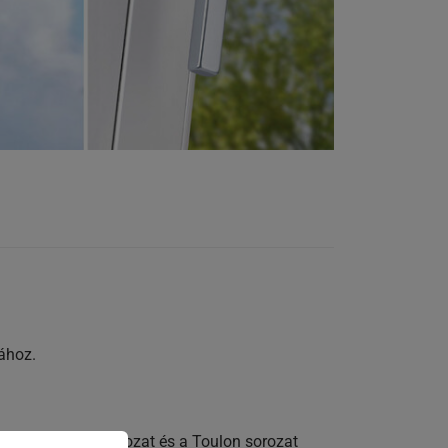
jához.
tő. A Hamburg sorozat és a Toulon sorozat