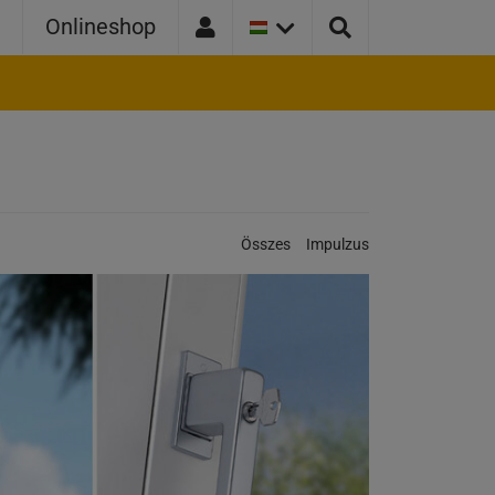
JELENLEGI
r
Onlineshop
ORSZÁGVÁLTOZAT:
MAGYARORSZÁG
Kategóriák:
Összes
Impulzus