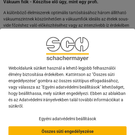
Vákuum fiók - Készítse elő úgy, mint egy profi.
A különböző élelmiszerek optimális tartósításához három állítható
vákuumszintnek köszönhetően a vákuumfiók ideális az ételek sous-
vide főzéshez való előkészítéséhez vagy az intenzívebb íz érdekében
történő pácoláshoz is. A speciális tartozékokkal még a felnyitott
üvegek és palackok is újra lezárhatók.
A push-to-open funkciónak köszönhetően csak egy gyors nyomásra
van szükség, és a melegítőfiók feltárja az üvegből és rozsdamentes
acélból készült elegáns és higiénikus belső teret.
Weboldalunk sütiket használ a lehető legjobb felhasználói
Teljesen automata kávéfőző - Tökéletesített kávé
élmény biztosítása érdekében. Kattintson az "Összes süti
engedélyezése" gombra az összes sütitípus elfogadásához,
Készítse el a tökéletes kávét - ahogyan Ön szeretné. Két lehetőséged
vagy válassza az "Egyéni adatvédelmi beállítások" lehetőséget,
van: a klasszikus üzemmód a gyors, egyszerű elkészítéshez és az új
hogy beállíthassa, mely sütiket engedélyezi. Ebben az ablakban
barista üzemmód a professzionális szintű kávékészítéshez. Amint a
és az Adatvédelmi irányelvekben talál további információkat a
Barista módban beállítja a babok pörkölési szintjét, a gép
sütikről.
automatikusan beállítja az őrlést és más változókat. Ezek az
optimalizált beállítások elmenthetők a személyes kedvencek közé, így
Egyéni adatvédelmi beállítások
bármikor gyorsan és egyszerűen előhívhatók. A gép opcionálisan víz
rákötéssel vagy alternatívaként víztartállyal is rendelhető.
Összes süti engedélyezése