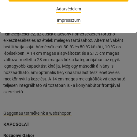
Melegítőfiók - A tökéletes hőmérséklet
Adatvédelem
A push-to-open funkcióval csak nyomja meg röviden, és a
Impresszum
melegítőfiók kinyílik. Válasszon az előre beállított fűtési módok közül
a csészék és tányérok előmelegítéséhez, a főzőedények
felmelegítéséhez, az ételek alacsony hőmérsékleten történő
elkészítéséhez és az ételek melegen tartásához. Alternatívaként
beállíthatja saját hőmérsékletét 30 °C és 80 °C között, 10 °C-os
lépésekben. A 14 cm magas alapváltozat és a 21,5 cm magas
változat mellett a 28 cm magas fiók a kategóriájában az egyik
legnagyobb kapacitást kínálja. Még egy második állvány is
hozzáadható, ami optimális helykihasználást tesz lehetővé és
megkönnyíti a kezelést. A 14 cm magas melegítőfiók választható
teljesen integrálható változatban is - a konyhabútor frontjával
szerelhető.
Gaggenau termékeink a webshopon
KAPCSOLAT
Rozgonyi Gábor