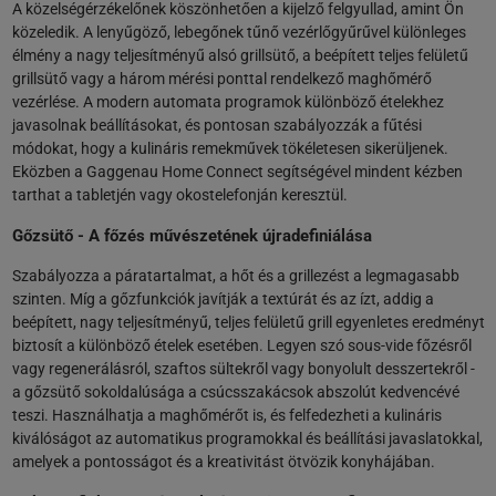
A közelségérzékelőnek köszönhetően a kijelző felgyullad, amint Ön
közeledik. A lenyűgöző, lebegőnek tűnő vezérlőgyűrűvel különleges
élmény a nagy teljesítményű alsó grillsütő, a beépített teljes felületű
grillsütő vagy a három mérési ponttal rendelkező maghőmérő
vezérlése. A modern automata programok különböző ételekhez
javasolnak beállításokat, és pontosan szabályozzák a fűtési
módokat, hogy a kulináris remekművek tökéletesen sikerüljenek.
Eközben a Gaggenau Home Connect segítségével mindent kézben
tarthat a tabletjén vagy okostelefonján keresztül.
Gőzsütő - A főzés művészetének újradefiniálása
Szabályozza a páratartalmat, a hőt és a grillezést a legmagasabb
szinten. Míg a gőzfunkciók javítják a textúrát és az ízt, addig a
beépített, nagy teljesítményű, teljes felületű grill egyenletes eredményt
biztosít a különböző ételek esetében. Legyen szó sous-vide főzésről
vagy regenerálásról, szaftos sültekről vagy bonyolult desszertekről -
a gőzsütő sokoldalúsága a csúcsszakácsok abszolút kedvencévé
teszi. Használhatja a maghőmérőt is, és felfedezheti a kulináris
kiválóságot az automatikus programokkal és beállítási javaslatokkal,
amelyek a pontosságot és a kreativitást ötvözik konyhájában.