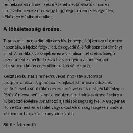
termékcsalád minden készülékénél megtalálható - minden
elképzelhető vízszintes vagy függőleges elrendezés egyetlen,
tökéletes műalkotást alkot.
A tökéletesség érzése.
Tapasztalja meg a digitális kezelési koncepció új korszakát: amint
használja, a kijelző felgyullad, és egyedülálló felhasználói élményt
kínál. A haptikus visszajelzés és a vizuálisan tetszetős lebegő
rozsdamentes acélból készült vezérlőgyűrű a mindennapi
pillanatokat különleges pillanatokká változtatja.
Készítsen kulináris remekműveket innovatív automata
programjainkkal. A gondosan kifejlesztett fűtési módszerek
segítségével a sütő tökéletes eredményeket biztosít, és különleges
főzési élményt nyújt Önnek. Induljon el kulináris szárnyalásokra a
különböző ételekre vonatkozó ajánlások segítségével. A Gaggenau
Home Connect és a tablet vagy okostelefon segítségével mindent
kézben tarthat, akár a konyhán kívül is.
Sütő - Ízteremtő