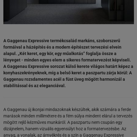
A Gaggenau Expressive termékcsalád markáns, szoborszerű
formáival a házépítés és a modern építészet tervezési elvein
alapul. „Két keret, egy kör, egy műalkotás” foglalja össze a
lényeget - minden egyes elem a sikeres formatervezést képviseli.
A Gaggenau Expressive sorozat külső kerete világos határt képez a
konyhaszekrényeknek, míg a belső keret a paszpartu zárja körül: A
Gaggenau rozsdamentes acél a füst üveg mögött harmonizál a
stabilitással és az eleganciával.
A Gaggenau új ikonjai mindazoknak készültek, akik számára a ferde
marások minden millimétere és a fém súlya mindent elárul a tervezés
mögött rejlő kézműves munkáról. A paszpartu nem csupán egy
dizájnelem, hanem vizuális egyensúlyt hoz a formatervezésbe. Az
anyag, a vonalak, az árnyékrés és a szín a Gaggenau Expressive