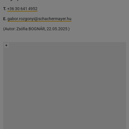
T.
+36 30 641 4952
E.
gabor.rozgonyi@schachermayer.hu
(
Autor:
Zsófia BOGNÁR
,
22.05.2025
)