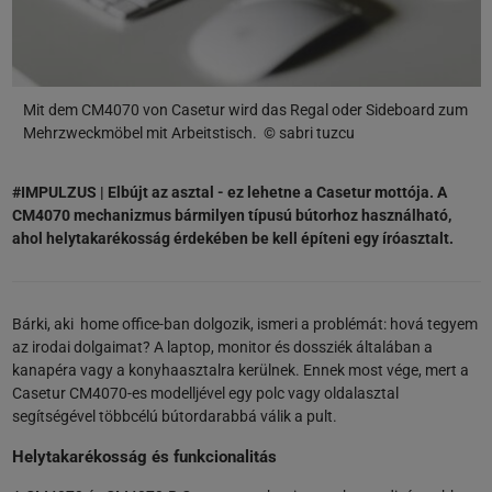
Mit dem CM4070 von Casetur wird das Regal oder Sideboard zum
Mehrzweckmöbel mit Arbeitstisch. © sabri tuzcu
#IMPULZUS | Elbújt az asztal - ez lehetne a Casetur mottója. A
CM4070 mechanizmus bármilyen típusú bútorhoz használható,
ahol helytakarékosság érdekében be kell építeni egy íróasztalt.
Bárki, aki home office-ban dolgozik, ismeri a problémát: hová tegyem
az irodai dolgaimat? A laptop, monitor és dossziék általában a
kanapéra vagy a konyhaasztalra kerülnek. Ennek most vége, mert a
Casetur CM4070-es modelljével egy polc vagy oldalasztal
segítségével többcélú bútordarabbá válik a pult.
Helytakarékosság és funkcionalitás