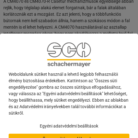
A CM4070 és CM4070-R Casetur mechanizmusok egyedisége abban
rejlik, hogy téglalap alakú elemet forgatnak, bár a falak általában
korlátoznák ezt a mozgást. Ez azt jelenti, hogy a többfunkciós
bútornak nem kell szabadon állnia, hanem a szokásos módon a fal
mentén is el lehet helyezni. A CM4070 használatával az asztallap
intelligens mozgása olyan, hogy nem akadályozza a mellette levő fal.
Ha az íróasztalfelületre már nincs szükség, azt egyszerűen
visszafordíthatja a bútorra. A CM4070-R az asztallap alatti bútor
mozgatását teszi lehetővé.
Weboldalunk sütiket használ a lehető legjobb felhasználói
WEBKATALÓGUS:
További információ
a termékről
élmény biztosítása érdekében. Kattintson az "Összes süti
(
Autor:
Zsófia BOGNÁR
,
25.08.2020
)
engedélyezése" gombra az összes sütitípus elfogadásához,
vagy válassza az "Egyéni adatvédelmi beállítások" lehetőséget,
hogy beállíthassa, mely sütiket engedélyezi. Ebben az ablakban
és az Adatvédelmi irányelvekben talál további információkat a
sütikről.
Egyéni adatvédelmi beállítások