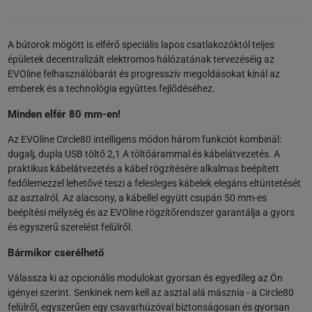
A bútorok mögött is elférő speciális lapos csatlakozóktól teljes
épületek decentralizált elektromos hálózatának tervezéséig az
EVOline felhasználóbarát és progresszív megoldásokat kínál az
emberek és a technológia együttes fejlődéséhez.
Minden elfér 80 mm-en!
Az EVOline Circle80 intelligens módon három funkciót kombinál:
dugalj, dupla USB töltő 2,1 A töltőárammal és kábelátvezetés. A
praktikus kábelátvezetés a kábel rögzítésére alkalmas beépített
fedőlemezzel lehetővé teszi a felesleges kábelek elegáns eltüntetését
az asztalról. Az alacsony, a kábellel együtt csupán 50 mm-es
beépítési mélység és az EVOline rögzítőrendszer garantálja a gyors
és egyszerű szerelést felülről.
Bármikor cserélhető
Válassza ki az opcionális modulokat gyorsan és egyedileg az Ön
igényei szerint. Senkinek nem kell az asztal alá másznia - a Circle80
felülről, egyszerűen egy csavarhúzóval biztonságosan és gyorsan