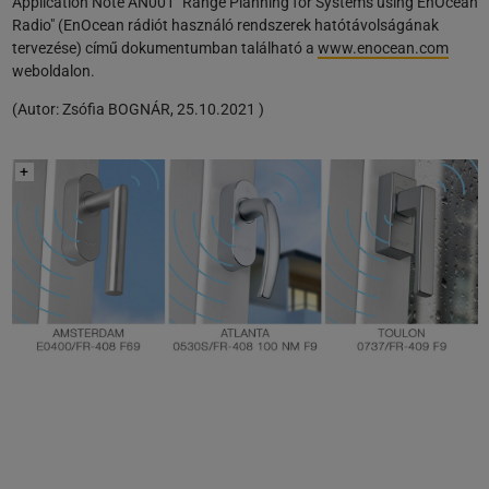
Application Note AN001 "Range Planning for Systems using EnOcean
Radio" (EnOcean rádiót használó rendszerek hatótávolságának
tervezése) című dokumentumban található a
www.enocean.com
weboldalon.
(
Autor:
Zsófia BOGNÁR
,
25.10.2021
)