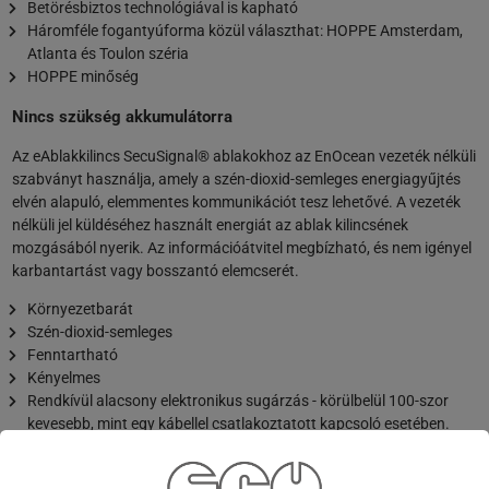
Betörésbiztos technológiával is kapható
Háromféle fogantyúforma közül választhat: HOPPE Amsterdam,
Atlanta és Toulon széria
HOPPE minőség
Nincs szükség akkumulátorra
Az eAblakkilincs SecuSignal® ablakokhoz az EnOcean vezeték nélküli
szabványt használja, amely a szén-dioxid-semleges energiagyűjtés
elvén alapuló, elemmentes kommunikációt tesz lehetővé. A vezeték
nélküli jel küldéséhez használt energiát az ablak kilincsének
mozgásából nyerik. Az információátvitel megbízható, és nem igényel
karbantartást vagy bosszantó elemcserét.
Környezetbarát
Szén-dioxid-semleges
Fenntartható
Kényelmes
Rendkívül alacsony elektronikus sugárzás - körülbelül 100-szor
kevesebb, mint egy kábellel csatlakoztatott kapcsoló esetében.
Egyszerű integráció az okosotthon rendszerekbe