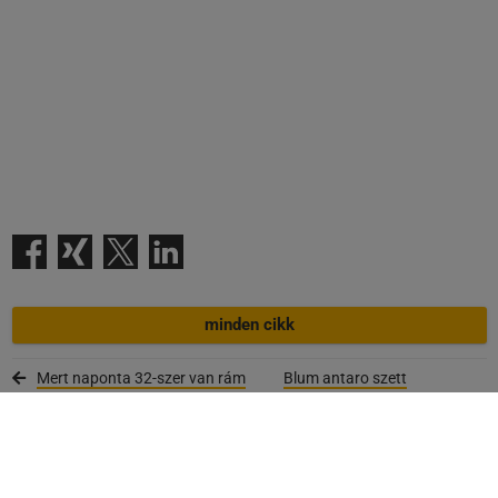
minden cikk
Mert naponta 32-szer van rám
Blum antaro szett
szükséged
cikkszámok
Hírlevél