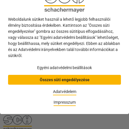
Weboldalunk sütiket használ a lehető legjobb felhasználói
élmény biztosítása érdekében. Kattintson az "Összes süti
engedélyezése" gombra az összes sütitípus elfogadásához,
vagy válassza az "Egyéni adatvédelmi beállítások" lehetőséget,
Üvegragasztás könnyedén
HOPPE Canberra széria
hogy beállíthassa, mely sütiket engedélyezi. Ebben az ablakban
és az Adatvédelmi irányelvekben talál további információkat a
sütikről.
Hírlevél
Egyéni adatvédelmi beállítások
A legfontosabbak mindig szem előtt
Akciók és brosúrák
Összes süti engedélyezése
Letöltés
Adatvédelem
Impresszum