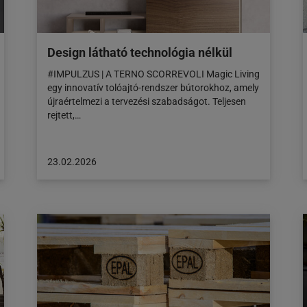
Design látható technológia nélkül
#IMPULZUS | A TERNO SCORREVOLI Magic Living
egy innovatív tolóajtó-rendszer bútorokhoz, amely
újraértelmezi a tervezési szabadságot. Teljesen
rejtett,…
A
23.02.2026
cikk
a
következő
honlapon
jelent
meg:
23.02.2026