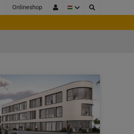
JELENLEGI
r
Onlineshop
ORSZÁGVÁLTOZAT:
MAGYARORSZÁG