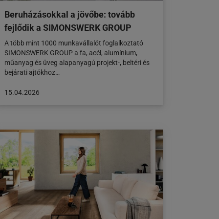
Beruházásokkal a jövőbe: tovább
fejlődik a SIMONSWERK GROUP
A több mint 1000 munkavállalót foglalkoztató
SIMONSWERK GROUP a fa, acél, alumínium,
műanyag és üveg alapanyagú projekt-, beltéri és
bejárati ajtókhoz…
A
15.04.2026
cikk
a
következő
honlapon
jelent
meg:
15.04.2026