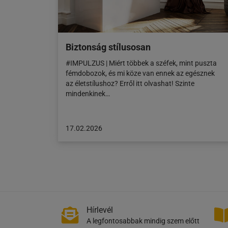
Biztonság stílusosan
#IMPULZUS | Miért többek a széfek, mint puszta
fémdobozok, és mi köze van ennek az egésznek
az életstílushoz? Erről itt olvashat! Szinte
mindenkinek…
A
17.02.2026
cikk
a
következő
honlapon
jelent
meg:
17.02.2026
Hírlevél
A legfontosabbak mindig szem előtt