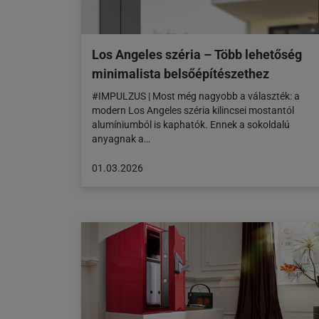
Los Angeles széria – Több lehetőség
minimalista belsőépítészethez
#IMPULZUS | Most még nagyobb a választék: a
modern Los Angeles széria kilincsei mostantól
alumíniumból is kaphatók. Ennek a sokoldalú
anyagnak a…
A
01.03.2026
cikk
a
következő
honlapon
jelent
meg:
01.03.2026