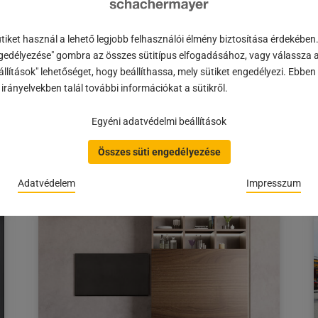
iket használ a lehető legjobb felhasználói élmény biztosítása érdekében
ÚJ: Többfaktoros hitelesítés az
gedélyezése" gombra az összes sütitípus elfogadásához, vagy válassza a
Onlineshopban
llítások" lehetőséget, hogy beállíthassa, mely sütiket engedélyezi. Ebbe
#BETEKINTÉS | Onlineshopunkban mostantól
irányelvekben talál további információkat a sütikről.
többfaktoros hitelesítés (rövidítve MFA) áll
rendelkezésre. Ön dönti el, hogy szeretné-e
Egyéni adatvédelmi beállítások
használni ezt a…
Összes süti engedélyezése
A
04.03.2026
cikk
Adatvédelem
Impresszum
a
következő
honlapon
jelent
meg:
04.03.2026