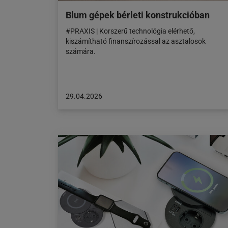
Blum gépek bérleti konstrukcióban
#PRAXIS | Korszerű technológia elérhető,
kiszámítható finanszírozással az asztalosok
számára.
A
29.04.2026
cikk
a
következő
honlapon
jelent
meg:
29.04.2026