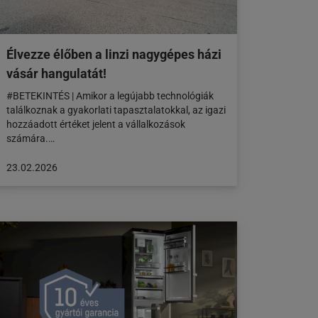
Élvezze élőben a linzi nagygépes házi
vásár hangulatát!
#BETEKINTÉS | Amikor a legújabb technológiák
találkoznak a gyakorlati tapasztalatokkal, az igazi
hozzáadott értéket jelent a vállalkozások
számára.…
A
23.02.2026
cikk
a
következő
honlapon
jelent
meg:
23.02.2026