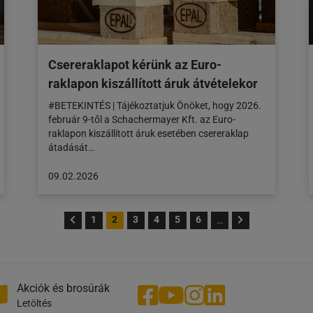
Csereraklapot kérünk az Euro-
raklapon kiszállított áruk átvételekor
#BETEKINTÉS | Tájékoztatjuk Önöket, hogy 2026.
február 9-től a Schachermayer Kft. az Euro-
raklapon kiszállított áruk esetében csereraklap
átadását…
A
09.02.2026
cikk
a
következő
1
2
3
4
5
6
…
honlapon
jelent
meg:
09.02.2026
Akciók és brosúrák
Letöltés