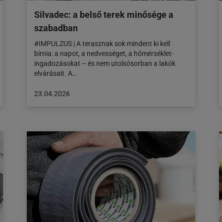
Silvadec: a belső terek minősége a
szabadban
#IMPULZUS | A terasznak sok mindent ki kell
bírnia: a napot, a nedvességet, a hőmérséklet-
ingadozásokat – és nem utolsósorban a lakók
elvárásait. A…
A
23.04.2026
cikk
a
következő
honlapon
jelent
meg:
23.04.2026