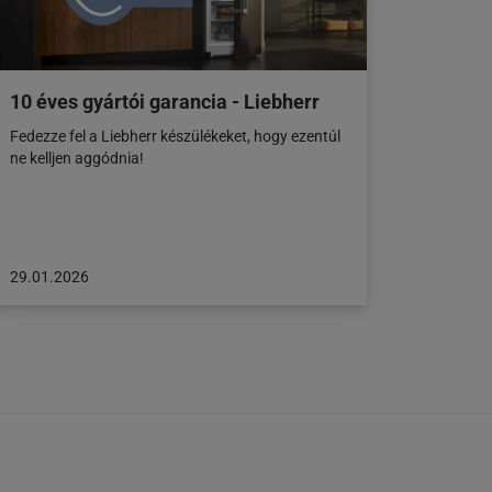
10 éves gyártói garancia - Liebherr
Fedezze fel a Liebherr készülékeket, hogy ezentúl
ne kelljen aggódnia!
A
29.01.2026
cikk
a
következő
honlapon
jelent
meg:
29.01.2026