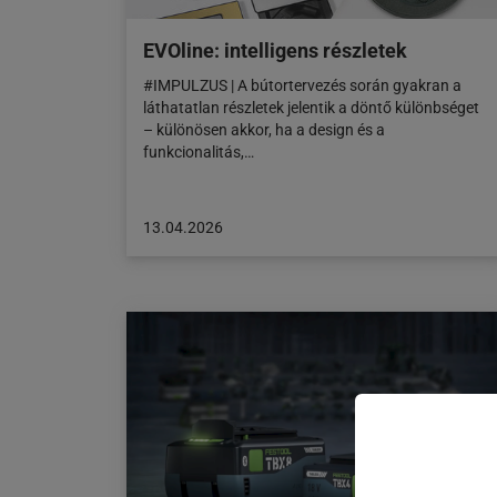
EVOline: intelligens részletek
#IMPULZUS | A bútortervezés során gyakran a
láthatatlan részletek jelentik a döntő különbséget
– különösen akkor, ha a design és a
funkcionalitás,…
A
13.04.2026
cikk
a
következő
honlapon
jelent
meg:
13.04.2026