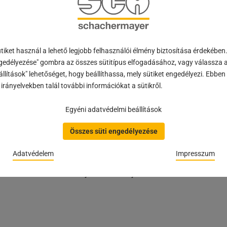
dkét eljárás erősségeit optimálisan kihasználva egyszerű, időt
iket használ a lehető legjobb felhasználói élmény biztosítása érdekében
pasztalatával a német Prexels vállalat és leányvállalata, a Des
gedélyezése" gombra az összes sütitípus elfogadásához, vagy válassza a
rmákról, belső csatornákról vagy mozgatható funkcionális alkat
llítások" lehetőséget, hogy beállíthassa, mely sütiket engedélyezi. Ebbe
 gyártási eljárásokkal nem valósíthatók meg. Különösen a sor
irányelvekben talál további információkat a sütikről.
 ki.
Egyéni adatvédelmi beállítások
Összes süti engedélyezése
bnyomával, a kibocsátásmentes villamos energiával és a regionál
in Bavaria” a gyors reakcióidőt és a regionális beszállítókkal v
Adatvédelem
Impresszum
ot biztosít. Az optimalizált gyártási folyamat jelentősen csök
s fenntartható módon újrafelhasználják.