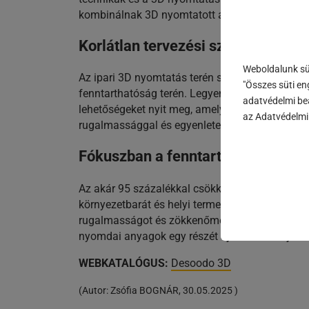
kombinálnak 3D nyomtatott alkatrészekkel. Min
Korlátlan tervezési szabadság
Weboldalunk süt
Az ipari 3D nyomtatás terén szerzett sokéves ta
"Összes süti en
fenntarthatóság terén. Legyen szó összetett fo
adatvédelmi beá
lehetőségeket nyit meg, amelyek a hagyományos
az Adatvédelmi 
rugalmassággal és egyenletes minőséggel tűnik
Fókuszban a fenntarthatóság
Az akár 95 százalékkal csökkentett ökológiai lá
környezetbarát és helyi termelés terén. A „Made 
rugalmasságot és zökkenőmentes projektfolyamat
nyomdai anyagok egy részét újrahasznosítják é
WEBKATALÓGUS:
Desoodo 3D
(
Autor:
Zsófia BOGNÁR
,
30.05.2025
)