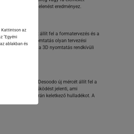
len és elegáns megjelenést eredményez.
. Kattintson az
oodo szabványokat állít fel a formatervezés és a
z "Egyéni
részekről: A 3D nyomtatás olyan tervezési
n az ablakban és
ozatgyártás során a 3D nyomtatás rendkívüli
is termeléssel a Desoodo új mércét állít fel a
aló szoros együttműködést jelenti, ami
kenti a gyártás során keletkező hulladékot. A