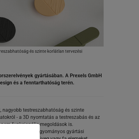
eszabhatóság és szinte korlátlan tervezési
bútorszerelvények gyártásában. A Prexels GmbH
design és a fenntarthatóság terén.
t, nagyobb testreszabhatóság és szinte
natokról - a 3D nyomtatás a testreszabás és az
 hanem funkcionális megoldások is.
 kabáttartót. A hagyományos gyártási
melyek alumínium, üveg vagy fa elemeket