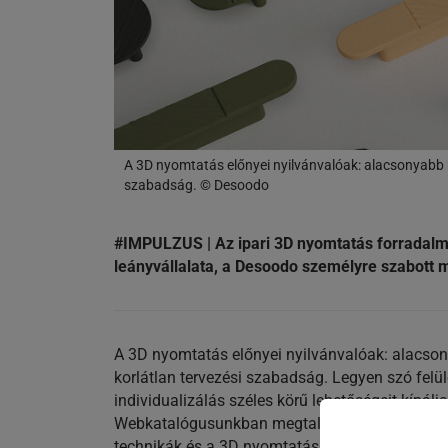
A 3D nyomtatás előnyei nyilvánvalóak: alacsonyabb k
szabadság. © Desoodo
#IMPULZUS | Az ipari 3D nyomtatás forradalma
leányvállalata, a Desoodo személyre szabott me
A 3D nyomtatás előnyei nyilvánvalóak: alacson
korlátlan tervezési szabadság. Legyen szó felül
individualizálás széles körű lehetőségeit kíná
Webkatalógusunkban megtalálja a FeelThree ko
technikák és a 3D nyomtatás kombinációja lehet