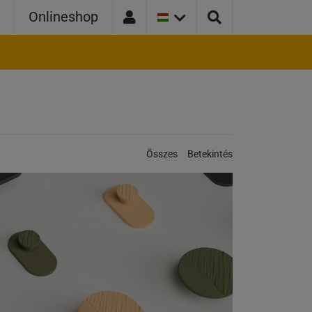
JELENLEGI
r
Onlineshop
ORSZÁGVÁLTOZAT:
MAGYARORSZÁG
Kategóriák:
Összes
Betekintés