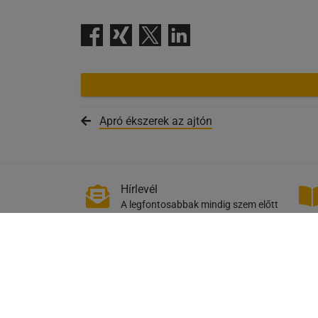
Apró ékszerek az ajtón
Hírlevél
A legfontosabbak mindig szem előtt
+36 23 530 980
info@schacher
Dózsa György utca 54.
2051 Biatorbágy