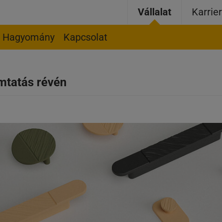
Vállalat
Karrie
Hagyomány
Kapcsolat
mtatás révén