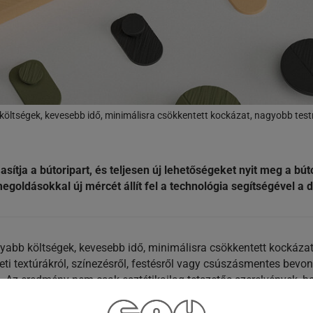
öltségek, kevesebb idő, minimálisra csökkentett kockázat, nagyobb testr
sítja a bútoripart, és teljesen új lehetőségeket nyit meg a 
goldásokkal új mércét állít fel a technológia segítségével a 
yabb költségek, kevesebb idő, minimálisra csökkentett kockáza
eti textúrákról, színezésről, festésről vagy csúszásmentes bevo
lja. Az eredmény nem csak esztétikailag tetszetős szerelvények,
llekciót fogantyúkkal, kabátkampókkal vagy a Desoodo Mikado
ővé teszi olyan bútorok és bútorszerelvények kifejlesztését, a