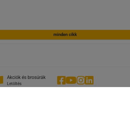
minden cikk
Akciók és brosúrák
Letöltés
A feltüntetett árak nem tartalmazzák az ÁFÁ-t és
költségeket! Az alapos adatgondozás ellenére
mayer.hu
előfordulhatnak technikai hibák, eltérések a képe
szövegekben az eredetihez képest. Copyright ©
2026 Schachermayer Kft. - Minden jog fenntartva