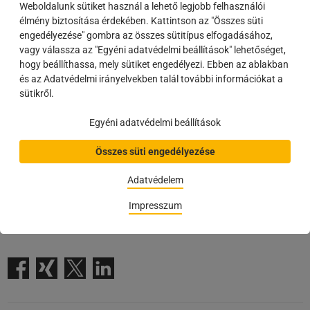
Weboldalunk sütiket használ a lehető legjobb felhasználói
élmény biztosítása érdekében. Kattintson az "Összes süti
engedélyezése" gombra az összes sütitípus elfogadásához,
Fenti beszállítóink dolgoznak azon, hogy a hasonló megkereséseket
vagy válassza az "Egyéni adatvédelmi beállítások" lehetőséget,
ellenőrizni tudják. Ha esetleg valahol kétség merülne fel egy
hogy beállíthassa, mely sütiket engedélyezi. Ebben az ablakban
megkereséssel vagy szállítással kapcsolatban, akkor kérjük vegyék
és az Adatvédelmi irányelvekben talál további információkat a
fel velünk a kapcsolatot.
sütikről.
Egyéni adatvédelmi beállítások
Köszönjük együttműködésüket!
Összes süti engedélyezése
Adatvédelem
/ Forrás:
Regulation - EU - 2025/1494 - EN - EUR-Lex
/
Impresszum
(
Autor:
Zsófia BOGNÁR
,
24.09.2025
)