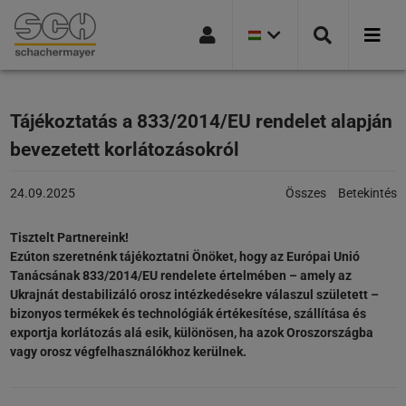
JELENLEGI
Ugrás a navigációra
Ugrás a keresőoldalra
Ugrás a főtartalomra
Ugrás a lábléchez
ORSZÁGVÁLTOZAT
MAGYARORSZÁG
Tájékoztatás a 833/2014/EU rendelet alapján
bevezetett korlátozásokról
A
Kategóriák:
24.09.2025
Összes
Betekintés
cikk
a
Tisztelt Partnereink!
következő
Ezúton szeretnénk tájékoztatni Önöket, hogy az Európai Unió
honlapon
Tanácsának 833/2014/EU rendelete értelmében – amely az
jelent
Ukrajnát destabilizáló orosz intézkedésekre válaszul született –
meg:
bizonyos termékek és technológiák értékesítése, szállítása és
24.09.2025
exportja korlátozás alá esik, különösen, ha azok Oroszországba
vagy orosz végfelhasználókhoz kerülnek.