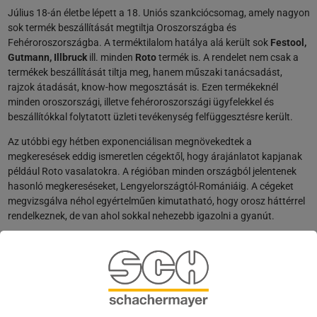
Július 18-án életbe lépett a 18. Uniós szankciócsomag, amely nagyon
sok termék beszállítását megtiltja Oroszországba és
Fehéroroszországba. A terméktilalom hatálya alá került sok
Festool,
Gutmann, Illbruck
ill. minden
Roto
termék is. A rendelet nem csak a
termékek beszállítását tiltja meg, hanem műszaki tanácsadást,
rajzok átadását, know-how megosztását is. Ezen termékeknél
minden oroszországi, illetve fehéroroszországi ügyfelekkel és
beszállítókkal folytatott üzleti tevékenység felfüggesztésre került.
Az utóbbi egy hétben exponenciálisan megnövekedtek a
megkeresések eddig ismeretlen cégektől, hogy árajánlatot kapjanak
például Roto vasalatokra. A régióban minden országból jelentenek
hasonló megkereséseket, Lengyelországtól-Romániáig. A cégeket
megvizsgálva néhol egyértelműen kimutatható, hogy orosz háttérrel
rendelkeznek, de van ahol sokkal nehezebb igazolni a gyanút.
Valószínűleg ezek a cégek gyorsan alternatív beszerzési forrásokat
fognak keresni és esetlegesen Önöket is megtalálják az
ajánlatkéréseikkel. Szeretnénk Partnereink figyelmét felhívni, hogy a
hasonló megkereséseket fokozott figyelemmel kezeljék. Minden
eszközzel szeretnénk elkerülni, hogy ezen termékek direktben vagy
indirekt módon Oroszországba vagy Fehéroroszországba jussanak.