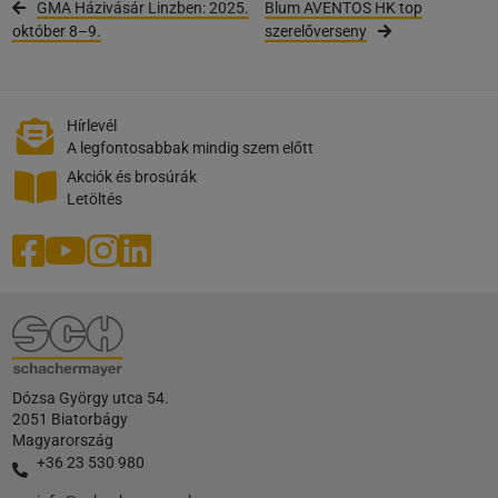
GMA Házivásár Linzben: 2025.
Blum AVENTOS HK top
október 8–9.
szerelőverseny
Hírlevél
A legfontosabbak mindig szem előtt
Akciók és brosúrák
Letöltés
Dózsa György utca 54.
2051 Biatorbágy
Magyarország
+36 23 530 980