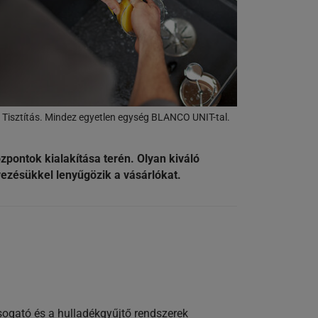
s. Tisztítás. Mindez egyetlen egység BLANCO UNIT-tal.
pontok kialakítása terén. Olyan kiváló
ezésükkel lenyűgözik a vásárlókat.
sogató és a hulladékgyűjtő rendszerek