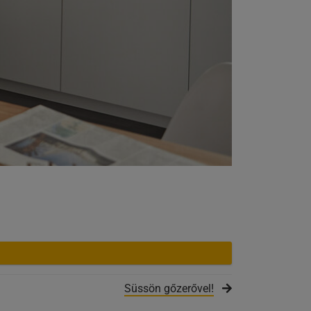
Süssön gőzerővel!