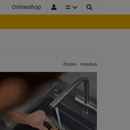
JELENLEGI
r
Onlineshop
ORSZÁGVÁLTOZAT:
MAGYARORSZÁG
Kategóriák:
Összes
Impulzus