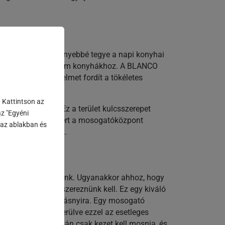
ndszert, hogy könnyebbé tegye a napi konyhai
eszkedjenek a prémium konyhákhoz. A BLANCO
zés különös figyelmet fordít a tökéletes
. Kattintson az
-át töltjük itt. Ez a terület kulcsszerepet
z "Egyéni
 beleértve. Éppen ezért a mosogatóközpont
n az ablakban és
zetesebbé tehetjük.
előnyökhöz juthatunk. Ugyanakkor ahhoz, hogy
atti teret is rendszereznünk kell. Ez egy kiváló
rejtve, mégis karnyújtásnyira. Egy mosogató
ni a konyhán, elkerülve ezzel az esetleges
kok eltüntetése után csak kezet kell mosnia, és