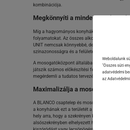
kombinációja.
Megkönnyíti a mindennapokat a 
Míg a hagyományos konyhák több szeparált meg
folyamatokat. Az összes alkotóelemet gondosa
UNIT nemcsak könnyebbé, de stílusosabbá is tes
színazonosságra és a felületek harmóniájára.
Weboldalunk süt
A mosogatóközpont általában a konyha leggyakrab
"Összes süti en
játszik számos előkészítési feladat során, az é
adatvédelmi beá
megérdemli a tudatos tervezést és kialakítást
az Adatvédelmi 
Maximalizálja a mosogatóközpont
A BLANCO csaptelep és mosogató szakszerű kom
a konyhának ezt a területét a legjobban kihaszn
hely arra, hogy a szekrényen belül rendet tartva 
alsószekrényben elhelyezett hulladéktároló rend
kiszóródást vagy lecsöpögést, így egy tiszta, 