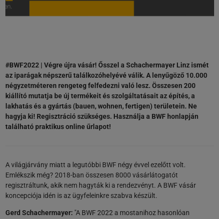
#BWF2022 | Végre újra vásár! Ősszel a Schachermayer Linz ismét
az iparágak népszerű találkozóhelyévé válik. A lenyűgöző 10.000
négyzetméteren rengeteg felfedezni való lesz. Összesen 200
kiállító mutatja be új termékeit és szolgáltatásait az építés, a
lakhatás és a gyártás (bauen, wohnen, fertigen) területein. Ne
hagyja ki! Regisztráció szükséges. Használja a BWF honlapján
található praktikus online űrlapot!
A világjárvány miatt a legutóbbi BWF négy évvel ezelőtt volt.
Emlékszik még? 2018-ban összesen 8000 vásárlátogatót
regisztráltunk, akik nem hagyták ki a rendezvényt. A BWF vásár
koncepciója idén is az ügyfeleinkre szabva készült.
Gerd Schachermayer:
"A BWF 2022 a mostanihoz hasonlóan