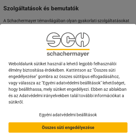
Szolgáltatások és bemutatók
A Schachermayer témavilágában olyan gyakorlati szolgáltatásokat
mutatunk be, amelyek támogatják Önt mindennapi munkájában.
Használja ki ezt a lehetőséget, hogy többet megtudjon, és beszéljen
csapatunkkal.
Értékesítéstámogatás:
partnerportál, flip katalógus /
webkatalógus, C.online konfigurátor, Scan App, SCH Plus
tanácsadás a végfelhasználóknak.
Weboldalunk sütiket használ a lehető legjobb felhasználói
Folyamatok támogatása:
adatcsere (EDI, lyukasztási katalógus),
élmény biztosítása érdekében. Kattintson az "Összes süti
C-alkatrész-kezelés, Boostrack, konténer-kezelés.
engedélyezése" gombra az összes sütitípus elfogadásához,
Gyártás:
Feliratozás (faipari lézernyomtatás, ruházat nyomtatása
vagy válassza az "Egyéni adatvédelmi beállítások" lehetőséget,
és hímzése, lézergravírozás), LED szalagkonfiguráció,
hogy beállíthassa, mely sütiket engedélyezi. Ebben az ablakban
ablakpárkányok méretre vágása, zártechnika (kulcsvágás,
és az Adatvédelmi irányelvekben talál további információkat a
zárrendszerek és zárhengerek építése, zárrendszerek
sütikről.
összeszerelése).
Logisztika:
egyedi csomagok, áruk címkézése, speciális
Egyéni adatvédelmi beállítások
csomagolás, szállítási és átvételi értesítés, építési helyszínre
történő szállítás.
Összes süti engedélyezése