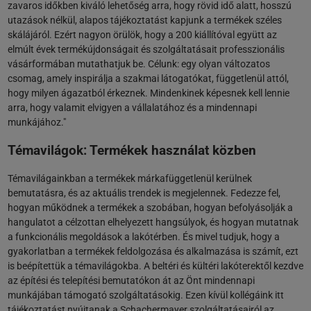
zavaros időkben kiváló lehetőség arra, hogy rövid idő alatt, hosszú
utazások nélkül, alapos tájékoztatást kapjunk a termékek széles
skálájáról. Ezért nagyon örülök, hogy a 200 kiállítóval együtt az
elmúlt évek termékújdonságait és szolgáltatásait professzionális
vásárformában mutathatjuk be. Célunk: egy olyan változatos
csomag, amely inspirálja a szakmai látogatókat, függetlenül attól,
hogy milyen ágazatból érkeznek. Mindenkinek képesnek kell lennie
arra, hogy valamit elvigyen a vállalatához és a mindennapi
munkájához."
Témavilágok: Termékek használat közben
Témavilágainkban a termékek márkafüggetlenül kerülnek
bemutatásra, és az aktuális trendek is megjelennek. Fedezze fel,
hogyan működnek a termékek a szobában, hogyan befolyásolják a
hangulatot a célzottan elhelyezett hangsúlyok, és hogyan mutatnak
a funkcionális megoldások a lakótérben. És mivel tudjuk, hogy a
gyakorlatban a termékek feldolgozása és alkalmazása is számít, ezt
is beépítettük a témavilágokba. A beltéri és kültéri lakóterektől kezdve
az építési és telepítési bemutatókon át az Önt mindennapi
munkájában támogató szolgáltatásokig. Ezen kívül kollégáink itt
tájékoztatást nyújtanak a Schachermayer szolgáltatásairól az