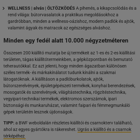
WELLNESS | alvás | ÖLTÖZKÖDÉS
A pihenés, a kikapcsolódás és a
rend világa: bútorvasalatok a praktikus megoldásokhoz a
gardróbban, minden a wellness-oázishoz, modern padlók és ajtók,
valamint ágyak és matracok az egészséges alváshoz.
Minden egy fedél alatt 10.000 négyzetméteren
Összesen 200 kiállító mutatja be új termékeit az 1-es és 2-es kiállítási
területen, tágas kiállítótermeinkben, a gépközpontban és bemutató
teherautókkal. Ez azt jelenti, hogy minden ágazatban különösen
széles termék- és márkakínálatot tudunk kínálni a szakmai
látogatóknak. A kiállításon a padlóburkolatok, ajtók,
bútorszerelvények, épületgépészeti termékek, konyhai berendezések,
mosogatók és szerelvények, világítástechnika, rögzítéstechnika,
vegyipari-technikai termékek, elektromos szerszámok, ipari
biztonsági és munkaruházat, valamint faipari és fémmegmunkáló
gépek területén lesznek újdonságok.
TIPP:
a BWF weboldalán részletes kiállítói és csarnokterv található,
ahol az egyes gyártókra is rákereshet.
Ugrás a kiállító és a csarnok
térképéhez