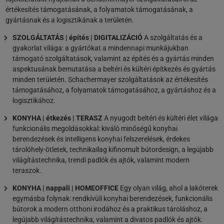
értékesítés támogatásának, a folyamatok támogatásának, a
gyártásnak és a logisztikának a területén.
SZOLGÁLTATÁS | építés | DIGITALIZÁCIÓ
A szolgáltatás és a
gyakorlat világa: a gyártókat a mindennapi munkájukban
támogató szolgáltatások, valamint az építés és a gyártás minden
aspektusának bemutatása a beltéri és kültéri építkezés és gyártás
minden területén. Schachermayer szolgáltatások az értékesítés
támogatásához, a folyamatok támogatásához, a gyártáshoz és a
logisztikához.
KONYHA | étkezés | TERASZ
A nyugodt beltéri és kültéri élet világa
funkcionális megoldásokkal: kiváló minőségű konyhai
berendezések és intelligens konyhai felszerelések, érdekes
tárolóhely-ötletek, technikailag kifinomult bútordesign, a legújabb
világítástechnika, trendi padlók és ajtók, valamint modern
teraszok.
KONYHA | nappali | HOMEOFFICE
Egy olyan világ, ahol a lakóterek
egymásba folynak: rendkívüli konyhai berendezések, funkcionális
bútorok a modern otthoni irodához és a praktikus tároláshoz, a
legújabb világítástechnika, valamint a divatos padlók és ajtók.