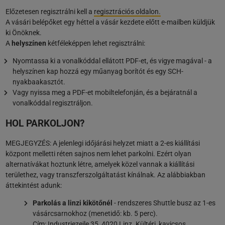
Előzetesen regisztrálni kell a
regisztrációs oldalon.
A vásári belépőket egy héttel a vásár kezdete előtt e-mailben küldjük
ki Önöknek.
A
helyszínen
kétféleképpen lehet regisztrálni:
Nyomtassa ki a vonalkóddal ellátott PDF-et, és vigye magával - a
helyszínen kap hozzá egy műanyag borítót és egy SCH-
nyakbaakasztót.
Vagy nyissa meg a PDF-et mobiltelefonján, és a bejáratnál a
vonalkóddal regisztráljon.
HOL PARKOLJON?
MEGJEGYZÉS: A jelenlegi időjárási helyzet miatt a 2-es kiállítási
központ melletti réten sajnos nem lehet parkolni. Ezért olyan
alternatívákat hoztunk létre, amelyek közel vannak a kiállítási
területhez, vagy transzferszolgáltatást kínálnak. Az alábbiakban
áttekintést adunk:
Parkolás a linzi kikötőnél
- rendszeres Shuttle busz az 1-es
vásárcsarnokhoz (menetidő: kb. 5 perc).
Cím: Industriezeile 35, 4020 Linz. Kültéri, kavicsos