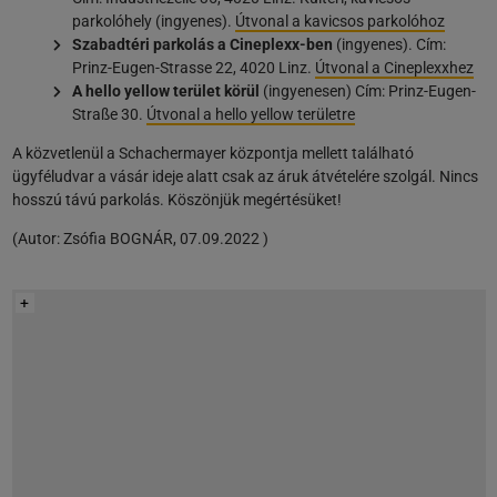
parkolóhely (ingyenes).
Útvonal a kavicsos parkolóhoz
Szabadtéri parkolás a Cineplexx-ben
(ingyenes). Cím:
Prinz-Eugen-Strasse 22, 4020 Linz.
Útvonal a Cineplexxhez
A hello yellow terület körül
(ingyenesen) Cím: Prinz-Eugen-
Straße 30.
Útvonal a hello yellow területre
A közvetlenül a Schachermayer központja mellett található
ügyféludvar a vásár ideje alatt csak az áruk átvételére szolgál. Nincs
hosszú távú parkolás. Köszönjük megértésüket!
(
Autor:
Zsófia BOGNÁR
,
07.09.2022
)