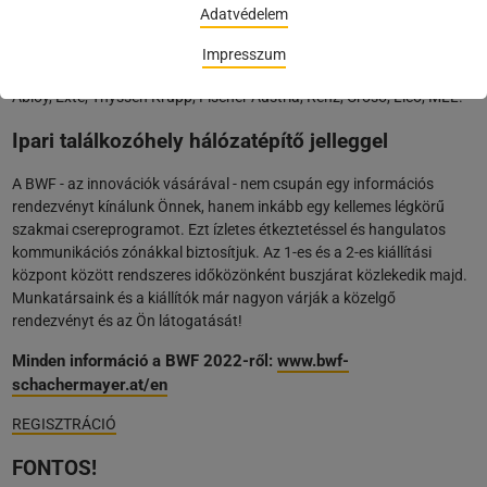
A Schachermayer témavilágaiba integrálódnak különböző gyártók is,
Adatvédelem
amelyek érdekes szerelési bemutatókat tartanak beltéren és kültéren:
Roto, Deventer, Silvatec, Domoferm, Kunex, KFV Siegenia, Gutmann,
Impresszum
Lamitex, Soudal, Illbruck, Speed Schrauben, FSB, Winkhaus, Assa
Abloy, Exte, Thyssen Krupp, Fischer Austria, Renz, Croso, Lico, MLL.
Ipari találkozóhely hálózatépítő jelleggel
A BWF - az innovációk vásárával - nem csupán egy információs
rendezvényt kínálunk Önnek, hanem inkább egy kellemes légkörű
szakmai csereprogramot. Ezt ízletes étkeztetéssel és hangulatos
kommunikációs zónákkal biztosítjuk. Az 1-es és a 2-es kiállítási
központ között rendszeres időközönként buszjárat közlekedik majd.
Munkatársaink és a kiállítók már nagyon várják a közelgő
rendezvényt és az Ön látogatását!
Minden információ a BWF 2022-ről:
www.bwf-
schachermayer.at/en
REGISZTRÁCIÓ
FONTOS!