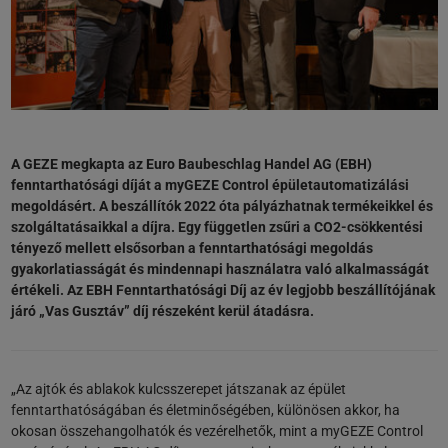
A GEZE megkapta az Euro Baubeschlag Handel AG (EBH)
fenntarthatósági díját a myGEZE Control épületautomatizálási
megoldásért. A beszállítók 2022 óta pályázhatnak termékeikkel és
szolgáltatásaikkal a díjra. Egy független zsűri a CO2-csökkentési
tényező mellett elsősorban a fenntarthatósági megoldás
gyakorlatiasságát és mindennapi használatra való alkalmasságát
értékeli. Az EBH Fenntarthatósági Díj az év legjobb beszállítójának
járó „Vas Gusztáv” díj részeként kerül átadásra.
„Az ajtók és ablakok kulcsszerepet játszanak az épület
fenntarthatóságában és életminőségében, különösen akkor, ha
okosan összehangolhatók és vezérelhetők, mint a myGEZE Control