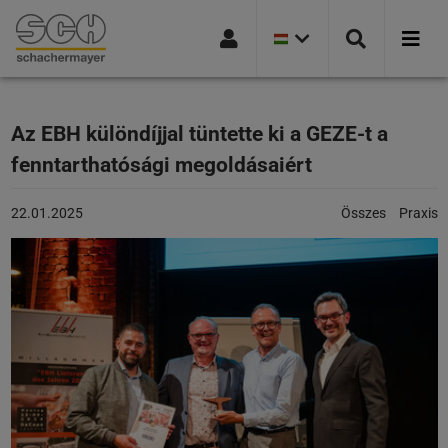
JELENLEGI
Ugrás a navigációra
Ugrás a keresőoldalra
Ugrás a főtartalomra
Ugrás a lábléchez
ORSZÁGVÁLTOZAT
MAGYARORSZÁG
Az EBH különdíjjal tüntette ki a GEZE-t a
fenntarthatósági megoldásaiért
A
Kategóriák:
22.01.2025
Összes
Praxis
cikk
a
következő
honlapon
jelent
meg:
22.01.2025