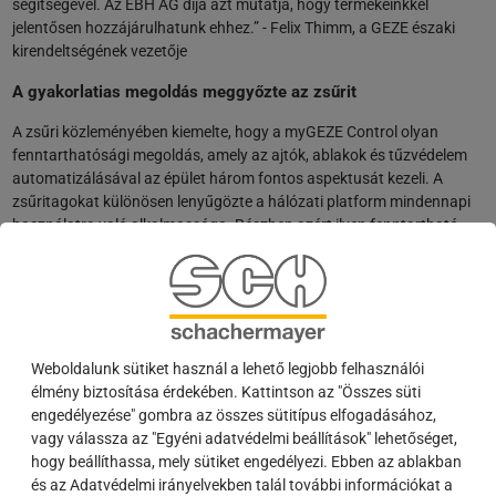
segítségével. Az EBH AG díja azt mutatja, hogy termékeinkkel
jelentősen hozzájárulhatunk ehhez.” - Felix Thimm, a GEZE északi
kirendeltségének vezetője
A gyakorlatias megoldás meggyőzte az zsűrit
A zsűri közleményében kiemelte, hogy a myGEZE Control olyan
fenntarthatósági megoldás, amely az ajtók, ablakok és tűzvédelem
automatizálásával az épület három fontos aspektusát kezeli. A
zsűritagokat különösen lenyűgözte a hálózati platform mindennapi
használatra való alkalmassága. Részben azért ilyen fenntartható,
mert a GEZE a nyílt BACnet szabványt választotta az ajtók és
ablakok hálózatba kapcsolásához, ahelyett, hogy egy újabb
szabadalmaztatott rendszert vezetett volna be. Ez lehetővé teszi az
interoperábilis alkalmazások széles körét más alrészlegekkel, például
redőnyökkel, időjárás-állomásokkal, fűtéssel, szellőzéssel vagy
helyiségautomatizálással, amelyek olyan épületirányítási
Weboldalunk sütiket használ a lehető legjobb felhasználói
rendszerekkel vezérelhetők, mint a myGEZE Visu. A 90 elérhető
élmény biztosítása érdekében. Kattintson az "Összes süti
pontból összesen 74 ponttal a GEZE kapta a legmagasabb
engedélyezése" gombra az összes sütitípus elfogadásához,
pontszámot az összes résztvevő közül az átfogó értékelésben.
vagy válassza az "Egyéni adatvédelmi beállítások" lehetőséget,
hogy beállíthassa, mely sütiket engedélyezi. Ebben az ablakban
Akár 30 százalékos energiamegtakarítás
és az Adatvédelmi irányelvekben talál további információkat a