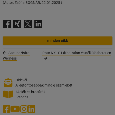
(
Autor:
Zsófia BOGNÁR
,
22.01.2025
)
minden cikk
Szauna/infra:
Roto NX | C Láthatatlan és nélkülözhetetlen
Wellness
Hírlevél
A legfontosabbak mindig szem előtt
Akciók és brosúrák
Letöltés